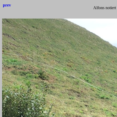
prev
Alfons notiert