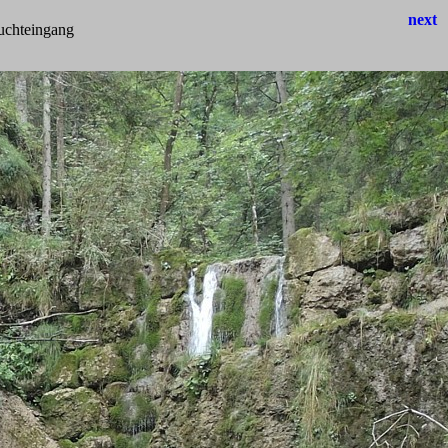
next
luchteingang