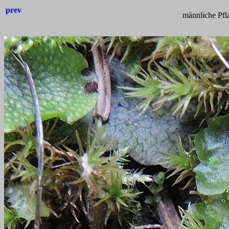
prev
männliche Pfl