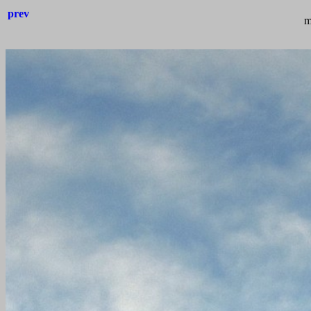
prev
m